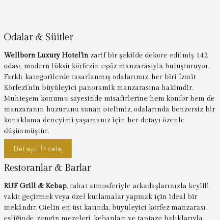
Odalar & Süitler
Wellborn Luxury Hotel’in
zarif bir şekilde dekore edilmiş 142
odası, modern lüksü körfezin eşsiz manzarasıyla buluşturuyor.
Farklı kategorilerde tasarlanmış odalarımız, her biri İzmit
Körfezi’nin büyüleyici panoramik manzarasına hakimdir.
Muhteşem konumu sayesinde misafirlerine hem konfor hem de
manzaranın huzurunu sunan otelimiz, odalarında benzersiz bir
konaklama deneyimi yaşamanız için her detayı özenle
düşünmüştür.
Detaylı İncele
Restoranlar & Barlar
RUF Grill & Kebap
, rahat atmosferiyle arkadaşlarınızla keyifli
vakit geçirmek veya özel kutlamalar yapmak için ideal bir
mekândır. Otelin en üst katında, büyüleyici körfez manzarası
eşliğinde, zengin mezeleri, kebapları ve taptaze balıklarıyla