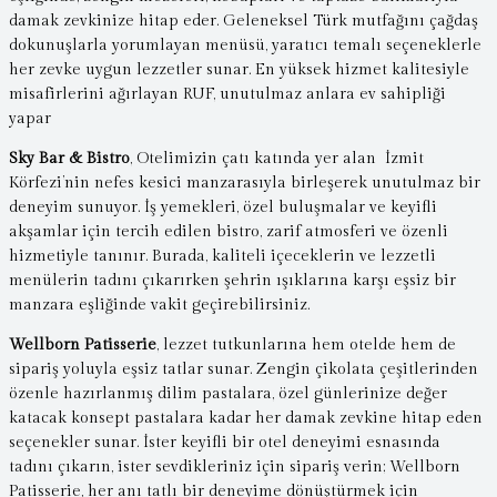
damak zevkinize hitap eder. Geleneksel Türk mutfağını çağdaş
dokunuşlarla yorumlayan menüsü, yaratıcı temalı seçeneklerle
her zevke uygun lezzetler sunar. En yüksek hizmet kalitesiyle
misafirlerini ağırlayan RUF, unutulmaz anlara ev sahipliği
yapar
Sky Bar & Bistro
, Otelimizin çatı katında yer alan İzmit
Körfezi’nin nefes kesici manzarasıyla birleşerek unutulmaz bir
deneyim sunuyor. İş yemekleri, özel buluşmalar ve keyifli
akşamlar için tercih edilen bistro, zarif atmosferi ve özenli
hizmetiyle tanınır. Burada, kaliteli içeceklerin ve lezzetli
menülerin tadını çıkarırken şehrin ışıklarına karşı eşsiz bir
manzara eşliğinde vakit geçirebilirsiniz.
Wellborn Patisserie
, lezzet tutkunlarına hem otelde hem de
sipariş yoluyla eşsiz tatlar sunar. Zengin çikolata çeşitlerinden
özenle hazırlanmış dilim pastalara, özel günlerinize değer
katacak konsept pastalara kadar her damak zevkine hitap eden
seçenekler sunar. İster keyifli bir otel deneyimi esnasında
tadını çıkarın, ister sevdikleriniz için sipariş verin; Wellborn
Patisserie, her anı tatlı bir deneyime dönüştürmek için