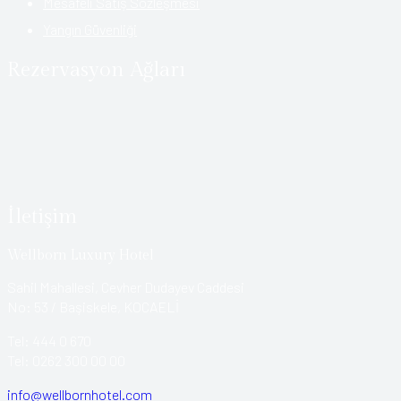
Mesafeli Satış Sözleşmesi
Yangın Güvenliği
Rezervasyon Ağları
İletişim
Wellborn Luxury Hotel
Sahil Mahallesi, Cevher Dudayev Caddesi
No: 53 / Başiskele, KOCAELİ
Tel: 444 0 670
Tel: 0262 300 00 00
info@wellbornhotel.com