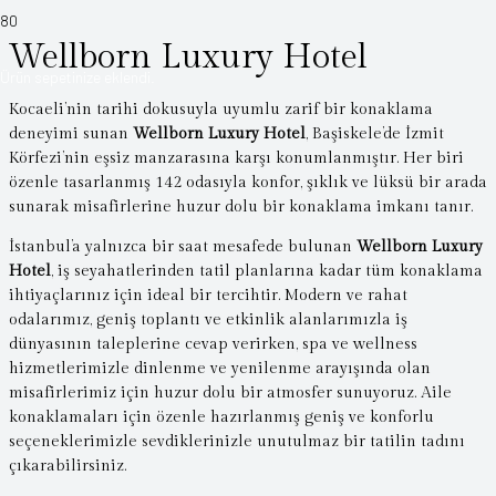
Wellborn Luxury Hotel
Ürün
sepetinize eklendi.
Kocaeli’nin tarihi dokusuyla uyumlu zarif bir konaklama
deneyimi sunan
Wellborn Luxury Hotel
, Başiskele’de İzmit
Körfezi’nin eşsiz manzarasına karşı konumlanmıştır. Her biri
özenle tasarlanmış 142 odasıyla konfor, şıklık ve lüksü bir arada
sunarak misafirlerine huzur dolu bir konaklama imkanı tanır.
İstanbul’a yalnızca bir saat mesafede bulunan
Wellborn Luxury
Hotel
, iş seyahatlerinden tatil planlarına kadar tüm konaklama
ihtiyaçlarınız için ideal bir tercihtir. Modern ve rahat
odalarımız, geniş toplantı ve etkinlik alanlarımızla iş
dünyasının taleplerine cevap verirken, spa ve wellness
hizmetlerimizle dinlenme ve yenilenme arayışında olan
misafirlerimiz için huzur dolu bir atmosfer sunuyoruz. Aile
konaklamaları için özenle hazırlanmış geniş ve konforlu
seçeneklerimizle sevdiklerinizle unutulmaz bir tatilin tadını
çıkarabilirsiniz.