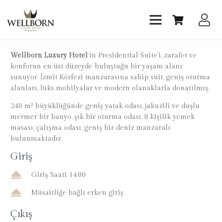
Wellborn Luxury Hotel
‘in Presidential Suite’i, zarafet ve
konforun en üst düzeyde buluştuğu bir yaşam alanı
sunuyor. İzmit Körfezi manzarasına sahip suit, geniş oturma
alanları, lüks mobilyalar ve modern olanaklarla donatılmış.
240 m² büyüklüğünde geniş yatak odası, jakuzili ve duşlu
mermer bir banyo, şık bir oturma odası, 8 kişilik yemek
masası, çalışma odası, geniş bir deniz manzaralı
bulunmaktadır.
Giriş
Giriş Saati 14:00
Müsaitliğe bağlı erken giriş
Çıkış