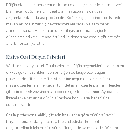
Düğün alanı, hem açık hem de kapalı alan seçenekleriyle hizmet verir.
Dış mekan düğünleri için ideal olan havuzbaşı, sıcak yaz
akşamlarında oldukça popülerdir. Soğuk kış günlerinde ise kapalı
mekanlar, otelin zarif iç dekorasyonuyla sıcak ve samimi bir
atmosfer sunar. Her iki alan da zarif ışıklandırmalar, çiçek
düzenlemeleri ve şık masa örtüleri ile donatılmaktadır, çiftlere göz
alıcı bir ortam yaratır.
Kişiye Özel Düğün Paketleri
Wellborn Luxury Hotel, Başiskele’deki düğün seçenekleri arasında en
dikkat çeken özelliklerinden bir diğeri de kişiye özel düğün
paketleridir. Otel, her çiftin isteklerine uygun olarak menülerden,
masa düzenlemelerine kadar tüm detayları özenle planlar. Menüler,
çiftlerin damak zevkine hitap edecek şekilde hazırlanır. Ayrıca, özel
ikramlar ve tatlar da düğün süresince konukların beğenisine
sunulmaktadır.
Otelin profesyonel ekibi, çiftlerin isteklerine göre düğün sürecini
baştan sona kadar yönetir. Çiftler, istedikleri konsepti
oluşturabilmek için otel ile sürekli iletişimde kalmaktadır. Wellborn