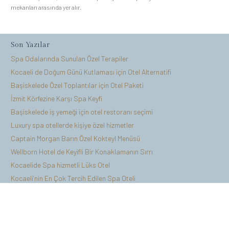
mekanları arasında yer alır.
Son Yazılar
Spa Odalarında Sunulan Özel Terapiler
Kocaeli de Doğum Günü Kutlaması için Otel Alternatifi
Başiskelede Özel Toplantılar için Otel Paketi
İzmit Körfezine Karşı Spa Keyfi
Başiskelede iş yemeği için otel restoranı seçimi
Luxury spa otellerde kişiye özel hizmetler
Captain Morgan Barın Özel Kokteyl Menüsü
Wellborn Hotel de Keyifli Bir Konaklamanın Sırrı
Kocaelide Spa hizmetli Lüks Otel
Kocaeli’nin En Çok Tercih Edilen Spa Oteli