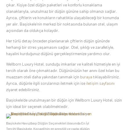
çıkar. Kişiye özel düğün paketleri ve konforlu konaklama
olanaklarıyla, unutulmaz bir düğün gününe sahip olmanızı sağlar.
Ayrıca, çiftlerin ve konukların rahatlıkla ulaşabileceği bir konumda
yer alır. Başiskele’nin merkezi bir noktasında bulunan otel, ulaşım
açısından da oldukça kolaydır.
Her türlü detay önceden planlanarak çiftlerin düğün gününde
herhangi bir stres yaşamasını sağlar. Otel, şıklığı ve zarafetiyle,
hayalini kurduğunuz düğünü gerçekleştirmenize yardımcı olur.
Wellborn Luxury Hotel, sunduğu imkanlar ve kaliteli hizmetiyle en iyi
tercih olarak öne çıkmaktadır. Düğününüzün her anını özel kılan bu
muazzam oteli daha yakından tanımak için
buraya
tıklayabilirsiniz.
Ayrıca, düğünle ilgili sorularınızı iletmek için ise
iletişim sayfasını
ziyaret edebilirsiniz.
Başiskele’de unutulmayan bir düğün için Wellborn Luxury Hotel, sizin
için ideal bir seçenek olabilmektedir.
Başiskele Havuzbaşı Düğün Seçenekleri Arasında En İyi
Tercih! Başiskele, Kocaeli’nin en prestijli ve cazip düğün