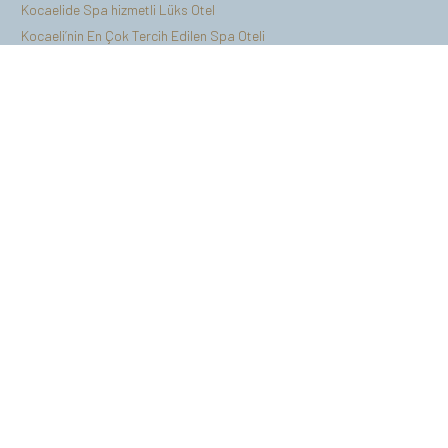
Kocaelide Spa hizmetli Lüks Otel
Kocaeli’nin En Çok Tercih Edilen Spa Oteli