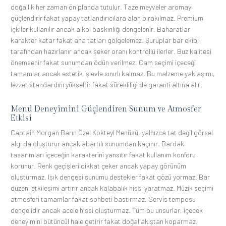
doğallık her zaman ön planda tutulur. Taze meyveler aromayı
güçlendirir fakat yapay tatlandırıcılara alan bırakılmaz. Premium
içkiler kullanılır ancak alkol baskınlığı dengelenir. Baharatlar
karakter katar fakat ana tatları gölgelemez. Şuruplar bar ekibi
tarafından hazırlanır ancak şeker oranı kontrollü ilerler. Buz kalitesi
önemsenir fakat sunumdan ödün verilmez. Cam seçimi içeceği
tamamlar ancak estetik işlevle sınırlı kalmaz. Bu malzeme yaklaşımı,
lezzet standardını yükseltir fakat sürekliliği de garanti altına alır.
Menü Deneyimini Güçlendiren Sunum ve Atmosfer
Etkisi
Captain Morgan Barın Özel Kokteyl Menüsü, yalnızca tat değil görsel
algı da oluşturur ancak abartılı sunumdan kaçınır. Bardak
tasarımları içeceğin karakterini yansıtır fakat kullanım konforu
korunur. Renk geçişleri dikkat çeker ancak yapay görünüm
oluşturmaz. Işık dengesi sunumu destekler fakat gözü yormaz. Bar
düzeni etkileşimi artırır ancak kalabalık hissi yaratmaz. Müzik seçimi
atmosferi tamamlar fakat sohbeti bastırmaz. Servis temposu
dengelidir ancak acele hissi oluşturmaz. Tüm bu unsurlar, içecek
deneyimini bütüncül hale getirir fakat doğal akıştan koparmaz.