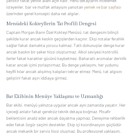
yansıtır fakat yenilik alanı açık kalır. Menü detaylarını incelemek
isteyenler, bar ve mutfak anlayışını yansıtan
yemek ve bar sayfası
üzerinden genel konsepti daha net algılar.
Menüdeki Kokteyllerin Tat Profili Dengesi
Captain Morgan Barın Özel Kokteyl Menüsü, tat dengesini bilinçli
şekilde kurar ancak keskin geçişlerden kaçınır. Ekşi notalar ferahlık
sağlar fakat damakta yorucu kalmaz. Tatlı dokunuşlar denge kurar
ancak baskın bir şeker hissi oluşturmaz. Alkol seviyesi kontrollü
ilerler fakat karakter gücünü kaybetmez. Baharatlı aromalar derinlik
katar ancak içimi zorlaştırmaz. Bu denge yaklaşımı, her yudumu
keyifli kılar ancak alışılmış kalıpları tekrar etmez. Menü, tat algısını
geliştirir fakat aşırı iddiaya girmez.
Bar Ekibinin Menüye Yaklaşımı ve Uzmanlığı
Bar ekibi, menüyü yalnızca uygular ancak aynı zamanda yaşatır. Her
içeceği anlatır fakat gereksiz teknik detaya boğmaz. Misafir
beklentisini analiz eder ancak dayatma yapmaz. Deneyime rehberlik
eder fakat özgür seçimi destekler. Ekip içi koordinasyon güçlüdür
ancak mekanik bir servis hissi oluşmaz. Bu profesyonel yaklaşım,