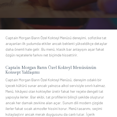
Captain Morgan Barın Özel Kokteyl Menüsü deneyimi, sofistike tat
arayanları ilk yudumda etkiler ancak beklenti yükseldikçe detaylar
daha önemli hale gelir. Bu menü, klasik bar anlayışını aşar fakat
özgün reçetelerle farkını net biçimde hissettirir.
Captain Morgan Barın Özel Kokteyl Menüsünün
Konsept Yaklaşımı
Captain Morgan Barın Özel Kokteyl Menüsü, deneyim odaklı bir
içecek kültürü sunar ancak yalnızca alkol servisiyle sınırlı kalmaz.
Menü, hikâyesi olan kokteyller üretir fakat her reçete dengeli tat
yapısıyla ilerler. Bar ekibi, tat profillerini bilinçli şekilde oluşturur
ancak her damak zevkine alan açar. Sunum dili modern çizgide
ilerler fakat sıcak atmosfer hissini korur. Menü tasarımı, seçimi
kolaylaştırır ancak merak duygusunu da canlı tutar. İçerik