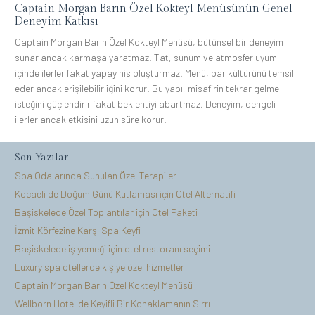
Captain Morgan Barın Özel Kokteyl Menüsünün Genel
Deneyim Katkısı
Captain Morgan Barın Özel Kokteyl Menüsü, bütünsel bir deneyim
sunar ancak karmaşa yaratmaz. Tat, sunum ve atmosfer uyum
içinde ilerler fakat yapay his oluşturmaz. Menü, bar kültürünü temsil
eder ancak erişilebilirliğini korur. Bu yapı, misafirin tekrar gelme
isteğini güçlendirir fakat beklentiyi abartmaz. Deneyim, dengeli
ilerler ancak etkisini uzun süre korur.
Son Yazılar
Spa Odalarında Sunulan Özel Terapiler
Kocaeli de Doğum Günü Kutlaması için Otel Alternatifi
Başiskelede Özel Toplantılar için Otel Paketi
İzmit Körfezine Karşı Spa Keyfi
Başiskelede iş yemeği için otel restoranı seçimi
Luxury spa otellerde kişiye özel hizmetler
Captain Morgan Barın Özel Kokteyl Menüsü
Wellborn Hotel de Keyifli Bir Konaklamanın Sırrı