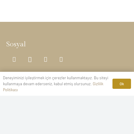
Sosyal
Kurumsal
Deneyiminizi iyileştirmek için çerezler kullanmaktayız. Bu siteyi
Ok
kullanmaya devam ederseniz, kabul etmiş olursunuz.
Gizlilik
Gizlilik Politikası
Politikası
Kişisel Verilerin Korunması
İptal-İade Koşulları
Mesafeli Satış Sözleşmesi
Yangın Güvenliği