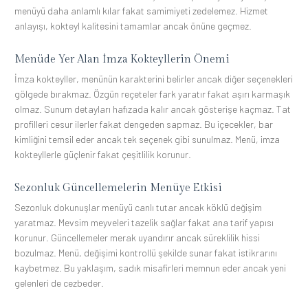
menüyü daha anlamlı kılar fakat samimiyeti zedelemez. Hizmet
anlayışı, kokteyl kalitesini tamamlar ancak önüne geçmez.
Menüde Yer Alan İmza Kokteyllerin Önemi
İmza kokteyller, menünün karakterini belirler ancak diğer seçenekleri
gölgede bırakmaz. Özgün reçeteler fark yaratır fakat aşırı karmaşık
olmaz. Sunum detayları hafızada kalır ancak gösterişe kaçmaz. Tat
profilleri cesur ilerler fakat dengeden sapmaz. Bu içecekler, bar
kimliğini temsil eder ancak tek seçenek gibi sunulmaz. Menü, imza
kokteyllerle güçlenir fakat çeşitlilik korunur.
Sezonluk Güncellemelerin Menüye Etkisi
Sezonluk dokunuşlar menüyü canlı tutar ancak köklü değişim
yaratmaz. Mevsim meyveleri tazelik sağlar fakat ana tarif yapısı
korunur. Güncellemeler merak uyandırır ancak süreklilik hissi
bozulmaz. Menü, değişimi kontrollü şekilde sunar fakat istikrarını
kaybetmez. Bu yaklaşım, sadık misafirleri memnun eder ancak yeni
gelenleri de cezbeder.