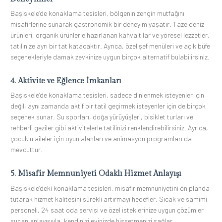
Başiskele’de konaklama tesisleri, bölgenin zengin mutfağını
misafirlerine sunarak gastronomik bir deneyim yaşatır. Taze deniz
ürünleri, organik ürünlerle hazırlanan kahvaltılar ve yöresel lezzetler,
tatilinize ayrı bir tat katacaktır. Ayrıca, özel şef menüleri ve açık büfe
seçenekleriyle damak zevkinize uygun birçok alternatif bulabilirsiniz.
4. Aktivite ve Eğlence İmkanları
Başiskele’de konaklama tesisleri, sadece dinlenmek isteyenler için
değil, aynı zamanda aktif bir tatil geçirmek isteyenler için de birçok
seçenek sunar. Su sporları, doğa yürüyüşleri, bisiklet turları ve
rehberli geziler gibi aktivitelerle tatilinizi renklendirebilirsiniz. Ayrıca,
çocuklu aileler için oyun alanları ve animasyon programları da
mevcuttur.
5. Misafir Memnuniyeti Odaklı Hizmet Anlayışı
Başiskele’deki konaklama tesisleri, misafir memnuniyetini ön planda
tutarak hizmet kalitesini sürekli artırmayı hedefler. Sıcak ve samimi
personeli, 24 saat oda servisi ve özel isteklerinize uygun çözümler
sunan anlayışıyla, kendinizi evinizde hissetmenizi sağlar.