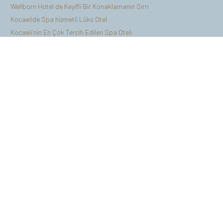
Wellborn Hotel de Keyifli Bir Konaklamanın Sırrı
Kocaelide Spa hizmetli Lüks Otel
Kocaeli’nin En Çok Tercih Edilen Spa Oteli