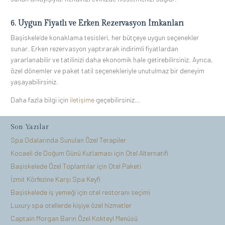
6. Uygun Fiyatlı ve Erken Rezervasyon İmkanları
Başiskele’de konaklama tesisleri, her bütçeye uygun seçenekler
sunar. Erken rezervasyon yaptırarak indirimli fiyatlardan
yararlanabilir ve tatilinizi daha ekonomik hale getirebilirsiniz. Ayrıca,
özel dönemler ve paket tatil seçenekleriyle unutulmaz bir deneyim
yaşayabilirsiniz.
Daha fazla bilgi için
iletişime
geçebilirsiniz…
Son Yazılar
Spa Odalarında Sunulan Özel Terapiler
Kocaeli de Doğum Günü Kutlaması için Otel Alternatifi
Başiskelede Özel Toplantılar için Otel Paketi
İzmit Körfezine Karşı Spa Keyfi
Başiskelede iş yemeği için otel restoranı seçimi
Luxury spa otellerde kişiye özel hizmetler
Captain Morgan Barın Özel Kokteyl Menüsü