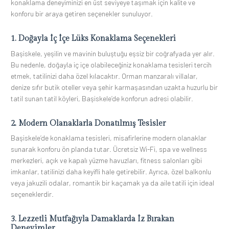
konaklama deneyiminizi en üst seviyeye taşımak için kalite ve
konforu bir araya getiren seçenekler sunuluyor.
1. Doğayla İç İçe Lüks Konaklama Seçenekleri
Başiskele, yeşilin ve mavinin buluştuğu eşsiz bir coğrafyada yer alır.
Bu nedenle, doğayla iç içe olabileceğiniz konaklama tesisleri tercih
etmek, tatilinizi daha özel kılacaktır. Orman manzaralı villalar,
denize sıfır butik oteller veya şehir karmaşasından uzakta huzurlu bir
tatil sunan tatil köyleri, Başiskele’de konforun adresi olabilir.
2. Modern Olanaklarla Donatılmış Tesisler
Başiskele’de konaklama tesisleri, misafirlerine modern olanaklar
sunarak konforu ön planda tutar. Ücretsiz Wi-Fi, spa ve wellness
merkezleri, açık ve kapalı yüzme havuzları, fitness salonları gibi
imkanlar, tatilinizi daha keyifli hale getirebilir. Ayrıca, özel balkonlu
veya jakuzili odalar, romantik bir kaçamak ya da aile tatili için ideal
seçeneklerdir.
3. Lezzetli Mutfağıyla Damaklarda İz Bırakan
Deneyimler