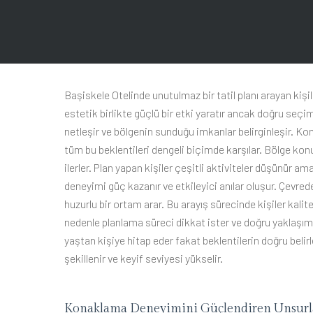
Başiskele Otelinde unutulmaz bir tatil planı arayan kiş
estetik birlikte güçlü bir etki yaratır ancak doğru seçim
netleşir ve bölgenin sunduğu imkanlar belirginleşir. Konu
tüm bu beklentileri dengeli biçimde karşılar. Bölge kon
ilerler. Plan yapan kişiler çeşitli aktiviteler düşünür a
deneyimi güç kazanır ve etkileyici anılar oluşur. Çevrede
huzurlu bir ortam arar. Bu arayış sürecinde kişiler kalit
nedenle planlama süreci dikkat ister ve doğru yaklaşım ö
yaştan kişiye hitap eder fakat beklentilerin doğru belir
şekillenir ve keyif seviyesi yükselir.
Konaklama Deneyimini Güçlendiren Unsurl