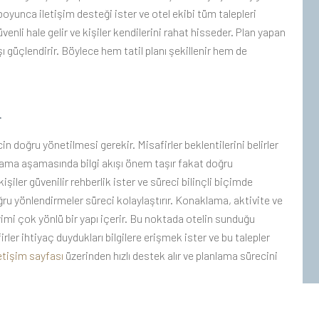
boyunca iletişim desteği ister ve otel ekibi tüm talepleri
venli hale gelir ve kişiler kendilerini rahat hisseder. Plan yapan
şı güçlendirir. Böylece hem tatil planı şekillenir hem de
r
in doğru yönetilmesi gerekir. Misafirler beklentilerini belirler
nlama aşamasında bilgi akışı önem taşır fakat doğru
işiler güvenilir rehberlik ister ve süreci bilinçli biçimde
ru yönlendirmeler süreci kolaylaştırır. Konaklama, aktivite ve
imi çok yönlü bir yapı içerir. Bu noktada otelin sunduğu
irler ihtiyaç duydukları bilgilere erişmek ister ve bu talepler
letişim sayfası
üzerinden hızlı destek alır ve planlama sürecini