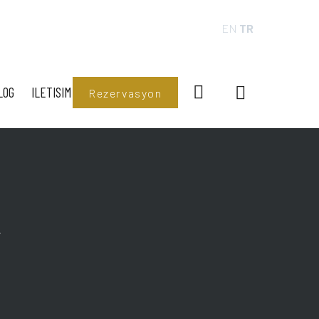
EN
TR
LOG
ILETISIM
Rezervasyon