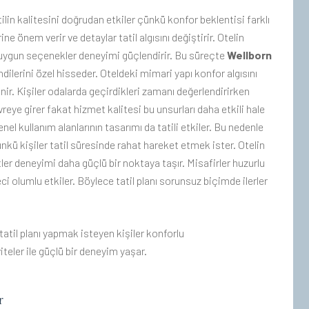
lin kalitesini doğrudan etkiler çünkü konfor beklentisi farklı
e önem verir ve detaylar tatil algısını değiştirir. Otelin
 uygun seçenekler deneyimi güçlendirir. Bu süreçte
Wellborn
dilerini özel hisseder. Oteldeki mimari yapı konfor algısını
ir. Kişiler odalarda geçirdikleri zamanı değerlendirirken
eye girer fakat hizmet kalitesi bu unsurları daha etkili hale
genel kullanım alanlarının tasarımı da tatili etkiler. Bu nedenle
ünkü kişiler tatil süresinde rahat hareket etmek ister. Otelin
ler deneyimi daha güçlü bir noktaya taşır. Misafirler huzurlu
i olumlu etkiler. Böylece tatil planı sorunsuz biçimde ilerler
r