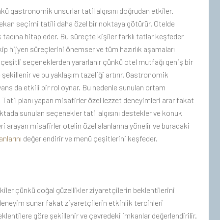
kü gastronomik unsurlar tatil algısını doğrudan etkiler.
kan seçimi tatili daha özel bir noktaya götürür. Otelde
tadına hitap eder. Bu süreçte kişiler farklı tatlar keşfeder
p hijyen süreçlerini önemser ve tüm hazırlık aşamaları
 çeşitli seçeneklerden yararlanır çünkü otel mutfağı geniş bir
ekillenir ve bu yaklaşım tazeliği artırır. Gastronomik
ans da etkili bir rol oynar. Bu nedenle sunulan ortam
r. Tatil planı yapan misafirler özel lezzet deneyimleri arar fakat
ktada sunulan seçenekler tatil algısını destekler ve konuk
 arayan misafirler otelin özel alanlarına yönelir ve buradaki
nlarını
değerlendirir ve menü çeşitlerini keşfeder.
iler çünkü doğal güzellikler ziyaretçilerin beklentilerini
neyim sunar fakat ziyaretçilerin etkinlik tercihleri
eklentilere göre şekillenir ve çevredeki imkanlar değerlendirilir.