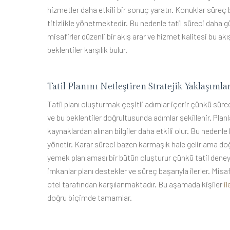
hizmetler daha etkili bir sonuç yaratır. Konuklar süreç 
titizlikle yönetmektedir. Bu nedenle tatil süreci daha gü
misafirler düzenli bir akış arar ve hizmet kalitesi bu akı
beklentiler karşılık bulur.
Tatil Planını Netleştiren Stratejik Yaklaşımla
Tatil planı oluşturmak çeşitli adımlar içerir çünkü sürec
ve bu beklentiler doğrultusunda adımlar şekillenir. Pla
kaynaklardan alınan bilgiler daha etkili olur. Bu nedenle k
yönetir. Karar süreci bazen karmaşık hale gelir ama doğ
yemek planlaması bir bütün oluşturur çünkü tatil deney
imkanlar planı destekler ve süreç başarıyla ilerler. Misaf
otel tarafından karşılanmaktadır. Bu aşamada kişiler
i
doğru biçimde tamamlar.