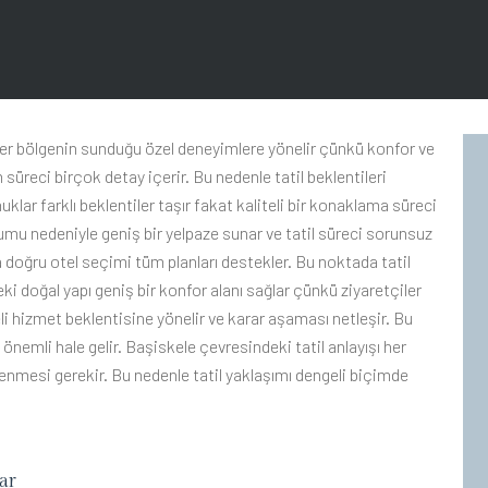
iler bölgenin sunduğu özel deneyimlere yönelir çünkü konfor ve
 süreci birçok detay içerir. Bu nedenle tatil beklentileri
klar farklı beklentiler taşır fakat kaliteli bir konaklama süreci
umu nedeniyle geniş bir yelpaze sunar ve tatil süreci sorunsuz
ma doğru otel seçimi tüm planları destekler. Bu noktada tatil
ki doğal yapı geniş bir konfor alanı sağlar çünkü ziyaretçiler
eli hizmet beklentisine yönelir ve karar aşaması netleşir. Bu
nemli hale gelir. Başiskele çevresindeki tatil anlayışı her
lenmesi gerekir. Bu nedenle tatil yaklaşımı dengeli biçimde
ar