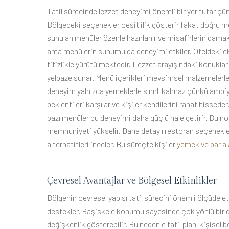
Tatil sürecinde lezzet deneyimi önemli bir yer tutar çün
Bölgedeki seçenekler çeşitlilik gösterir fakat doğru me
sunulan menüler özenle hazırlanır ve misafirlerin damak 
ama menülerin sunumu da deneyimi etkiler. Oteldeki eki
titizlikle yürütülmektedir. Lezzet arayışındaki konuklar
yelpaze sunar. Menü içerikleri mevsimsel malzemelerle ş
deneyim yalnızca yemeklerle sınırlı kalmaz çünkü ambiy
beklentileri karşılar ve kişiler kendilerini rahat hissede
bazı menüler bu deneyimi daha güçlü hale getirir. Bu no
memnuniyeti yükselir. Daha detaylı restoran seçenekleri
alternatifleri inceler. Bu süreçte kişiler
yemek ve bar ala
Çevresel Avantajlar ve Bölgesel Etkinlikler
Bölgenin çevresel yapısı tatil sürecini önemli ölçüde etk
destekler. Başiskele konumu sayesinde çok yönlü bir de
değişkenlik gösterebilir. Bu nedenle tatil planı kişisel b