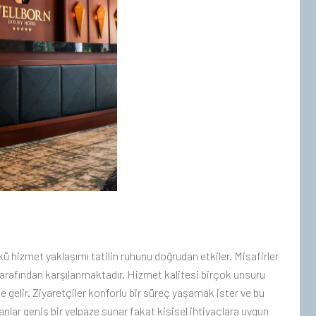
kü hizmet yaklaşımı tatilin ruhunu doğrudan etkiler. Misafirler
i tarafından karşılanmaktadır. Hizmet kalitesi birçok unsuru
 gelir. Ziyaretçiler konforlu bir süreç yaşamak ister ve bu
nlar geniş bir yelpaze sunar fakat kişisel ihtiyaçlara uygun