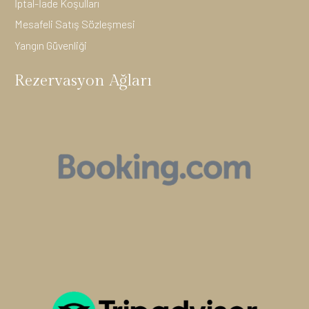
İptal-İade Koşulları
Mesafeli Satış Sözleşmesi
Yangın Güvenliği
Rezervasyon Ağları