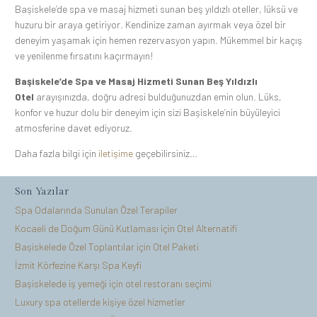
Başiskele’de spa ve masaj hizmeti sunan beş yıldızlı oteller, lüksü ve
huzuru bir araya getiriyor. Kendinize zaman ayırmak veya özel bir
deneyim yaşamak için hemen rezervasyon yapın. Mükemmel bir kaçış
ve yenilenme fırsatını kaçırmayın!
Başiskele’de Spa ve Masaj Hizmeti Sunan Beş Yıldızlı
Otel
arayışınızda, doğru adresi bulduğunuzdan emin olun. Lüks,
konfor ve huzur dolu bir deneyim için sizi Başiskele’nin büyüleyici
atmosferine davet ediyoruz.
Daha fazla bilgi için
iletişime
geçebilirsiniz…
Son Yazılar
Spa Odalarında Sunulan Özel Terapiler
Kocaeli de Doğum Günü Kutlaması için Otel Alternatifi
Başiskelede Özel Toplantılar için Otel Paketi
İzmit Körfezine Karşı Spa Keyfi
Başiskelede iş yemeği için otel restoranı seçimi
Luxury spa otellerde kişiye özel hizmetler