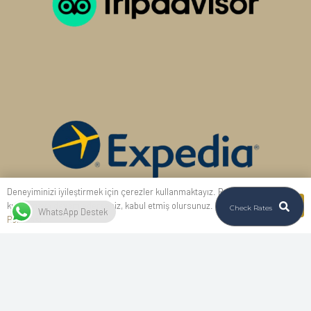
Deneyiminizi iyileştirmek için çerezler kullanmaktayız. Bu siteyi
Ok
kullanmaya devam ederseniz, kabul etmiş olursunuz.
Gizlilik
Check Rates
WhatsApp Destek
From
Politikası