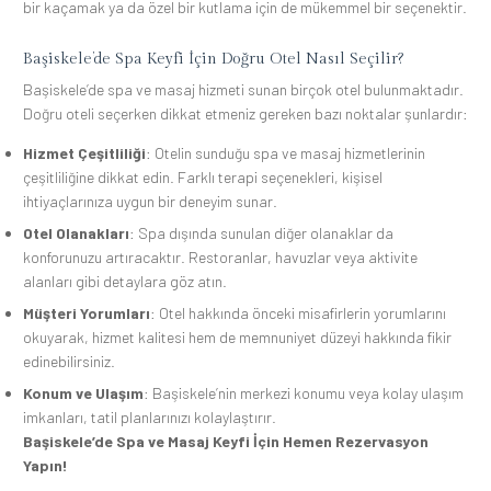
bir kaçamak ya da özel bir kutlama için de mükemmel bir seçenektir.
Başiskele’de Spa Keyfi İçin Doğru Otel Nasıl Seçilir?
Başiskele’de spa ve masaj hizmeti sunan birçok otel bulunmaktadır.
Doğru oteli seçerken dikkat etmeniz gereken bazı noktalar şunlardır:
Hizmet Çeşitliliği
: Otelin sunduğu spa ve masaj hizmetlerinin
çeşitliliğine dikkat edin. Farklı terapi seçenekleri, kişisel
ihtiyaçlarınıza uygun bir deneyim sunar.
Otel Olanakları
: Spa dışında sunulan diğer olanaklar da
konforunuzu artıracaktır. Restoranlar, havuzlar veya aktivite
alanları gibi detaylara göz atın.
Müşteri Yorumları
: Otel hakkında önceki misafirlerin yorumlarını
okuyarak, hizmet kalitesi hem de memnuniyet düzeyi hakkında fikir
edinebilirsiniz.
Konum ve Ulaşım
: Başiskele’nin merkezi konumu veya kolay ulaşım
imkanları, tatil planlarınızı kolaylaştırır.
Başiskele’de Spa ve Masaj Keyfi İçin Hemen Rezervasyon
Yapın!