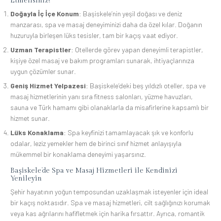
Etmelisiniz?
Doğayla İç İçe Konum
: Başiskele’nin yeşil doğası ve deniz
manzarası, spa ve masaj deneyiminizi daha da özel kılar. Doğanın
huzuruyla birleşen lüks tesisler, tam bir kaçış vaat ediyor.
Uzman Terapistler
: Otellerde görev yapan deneyimli terapistler,
kişiye özel masaj ve bakım programları sunarak, ihtiyaçlarınıza
uygun çözümler sunar.
Geniş Hizmet Yelpazesi
: Başiskele’deki beş yıldızlı oteller, spa ve
masaj hizmetlerinin yanı sıra fitness salonları, yüzme havuzları,
sauna ve Türk hamamı gibi olanaklarla da misafirlerine kapsamlı bir
hizmet sunar.
Lüks Konaklama
: Spa keyfinizi tamamlayacak şık ve konforlu
odalar, leziz yemekler hem de birinci sınıf hizmet anlayışıyla
mükemmel bir konaklama deneyimi yaşarsınız.
Başiskele’de Spa ve Masaj Hizmetleri ile Kendinizi
Yenileyin
Şehir hayatının yoğun temposundan uzaklaşmak isteyenler için ideal
bir kaçış noktasıdır. Spa ve masaj hizmetleri, cilt sağlığınızı korumak
veya kas ağrılarını hafifletmek için harika fırsattır. Ayrıca, romantik