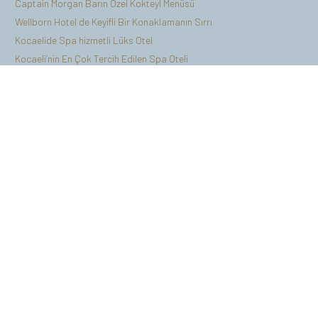
Captain Morgan Barın Özel Kokteyl Menüsü
Wellborn Hotel de Keyifli Bir Konaklamanın Sırrı
Kocaelide Spa hizmetli Lüks Otel
Kocaeli’nin En Çok Tercih Edilen Spa Oteli