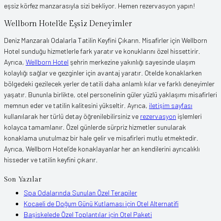
Wellborn Hotel’de Eşsiz Deneyimler
Deniz Manzaralı Odalarla Tatilin Keyfini Çıkarın. Misafirler için Wellborn
Hotel sunduğu hizmetlerle fark yaratır ve konuklarını özel hissettirir.
Ayrıca,
Wellborn Hotel
şehrin merkezine yakınlığı sayesinde ulaşım
kolaylığı sağlar ve gezginler için avantaj yaratır. Otelde konaklarken
bölgedeki gezilecek yerler de tatili daha anlamlı kılar ve farklı deneyimler
yaşatır. Bununla birlikte, otel personelinin güler yüzlü yaklaşımı misafirleri
memnun eder ve tatilin kalitesini yükseltir. Ayrıca,
iletişim sayfası
kullanılarak her türlü detay öğrenilebilirsiniz ve
rezervasyon
işlemleri
kolayca tamamlanır. Özel günlerde sürpriz hizmetler sunularak
konaklama unutulmaz bir hale gelir ve misafirleri mutlu etmektedir.
Ayrıca, Wellborn Hotel’de konaklayanlar her an kendilerini ayrıcalıklı
hisseder ve tatilin keyfini çıkarır.
Son Yazılar
Spa Odalarında Sunulan Özel Terapiler
Kocaeli de Doğum Günü Kutlaması için Otel Alternatifi
Başiskelede Özel Toplantılar için Otel Paketi