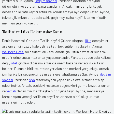
yardımcı olur. Ayrıca,
iletişim sayfası
üzerinden odaların detayları
öğrenilebilir ve sorular hızlıca yanıtlanır. Ancak, mini bar gibi küçük
detaylar bile tatil keyfini artırır ve konaklamaya ayrı değer katar. Ayrıca,
teknolojik imkanlar odada vakit geçirmeyi daha keyifli kılar ve misafir
memnuniyetini yükseltir.
Tatilinize Lüks Dokunuşlar Katın
Deniz Manzaralı Odalarla Tatilin Keyfini Çıkarın sloganı,
lüks
deneyimler
arayanlar için cazip hale gelir ve tatil beklentilerini yükseltir. Ayrıca,
Wellborn Hotel
bu beklentileri karşılamak için üstün hizmetler sunarak
misafirlerine unutulmaz anlar yaşatmaktadır. Fakat, sadece oda kalitesi
değil,
otel
içindeki diğer imkanlar da önem kazanır ve tatilin kalitesini
belirler. Bununla birlikte, otelde yer alan spa merkezi yorgunluğu atmak
için harika bir seçenektir ve misafirlere rahatlama sağlar. Ayrıca,
iletişim
sayfası
üzerinden
spa
rezervasyonu yapabilir ve özel hizmetler talep
edebilirsiniz. Ancak, oteldeki restoran seçenekleri gurme lezzetler sunar
ve
yemek
deneyimini bambaşka bir boyuta taşır. Ayrıca, manzaraya
karşı akşam yemeği tatilin en keyifli anlarından birini oluşturur ve
misafirleri mutlu eder.