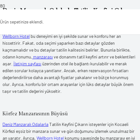
Deniz Manzaralı Odalarla Tatilin Keyfini Çıkarın
Ürün
sepetinize eklendi.
Deniz Manzaralı Odalarla Tatilin Keyfini Çıkarın mottosu, tatil anlayışına
ayrı bir lüks katar ve misafirleri bambaşka dünyalara taşır. Ayrıca,
Wellborn Hotel
bu deneyimi en iyi şekilde sunar ve konforu her an
hissettirir. Fakat, oda seçimi yaparken bazı detaylar gözden
kaçmamalıdır ve bu detaylar tatilin kalitesini belirler. Bununla birlikte,
odanın konumu,
manzarası
ve donanımı tatil keyfini artırır ve beklentileri
aşar.
İletişim sayfası
üzerinden otel ile bağlantı kurulabilir ve merak
edilen sorular kolayca yanıtlanır. Ancak, erken rezervasyon fırsatları
değerlendirilirse daha avantajlı fiyatlar yakalanır ve bütçe korunmuş
olur. Ayrıca, konforlu bir ortam arayanlar için lüks detaylar büyük önem
taşır ve tatilin değerini yükseltir.
Körfez Manzarasının Büyüsü
Deniz Manzaralı Odalarla
Tatilin Keyfini Çıkarın isteyenler için Kocaeli
Körfezi eşsiz bir manzara sunar ve gün doğumunu izlemek unutulmaz bir
an yaratır. Ayrıca,
Wellborn Hotel
konumu sayesinde bu manzarayı en iyi