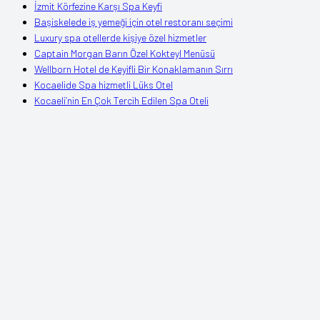
İzmit Körfezine Karşı Spa Keyfi
Başiskelede iş yemeği için otel restoranı seçimi
Luxury spa otellerde kişiye özel hizmetler
Captain Morgan Barın Özel Kokteyl Menüsü
Wellborn Hotel de Keyifli Bir Konaklamanın Sırrı
Kocaelide Spa hizmetli Lüks Otel
Kocaeli’nin En Çok Tercih Edilen Spa Oteli