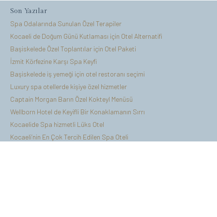
Son Yazılar
Spa Odalarında Sunulan Özel Terapiler
Kocaeli de Doğum Günü Kutlaması için Otel Alternatifi
Başiskelede Özel Toplantılar için Otel Paketi
İzmit Körfezine Karşı Spa Keyfi
Başiskelede iş yemeği için otel restoranı seçimi
Luxury spa otellerde kişiye özel hizmetler
Captain Morgan Barın Özel Kokteyl Menüsü
Wellborn Hotel de Keyifli Bir Konaklamanın Sırrı
Kocaelide Spa hizmetli Lüks Otel
Kocaeli’nin En Çok Tercih Edilen Spa Oteli