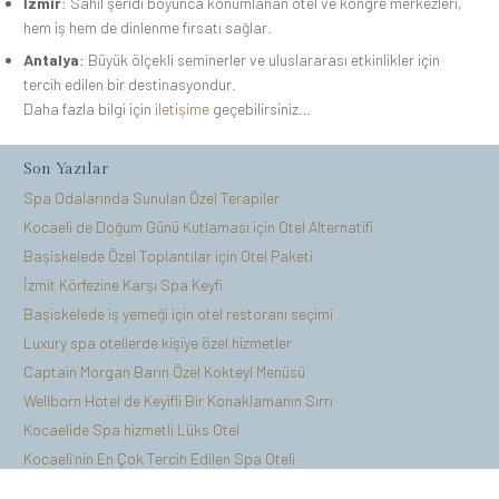
İzmir
: Sahil şeridi boyunca konumlanan otel ve kongre merkezleri,
hem iş hem de dinlenme fırsatı sağlar.
Antalya
: Büyük ölçekli seminerler ve uluslararası etkinlikler için
tercih edilen bir destinasyondur.
Daha fazla bilgi için
iletişime
geçebilirsiniz…
Son Yazılar
Spa Odalarında Sunulan Özel Terapiler
Kocaeli de Doğum Günü Kutlaması için Otel Alternatifi
Başiskelede Özel Toplantılar için Otel Paketi
İzmit Körfezine Karşı Spa Keyfi
Başiskelede iş yemeği için otel restoranı seçimi
Luxury spa otellerde kişiye özel hizmetler
Captain Morgan Barın Özel Kokteyl Menüsü
Wellborn Hotel de Keyifli Bir Konaklamanın Sırrı
Kocaelide Spa hizmetli Lüks Otel
Kocaeli’nin En Çok Tercih Edilen Spa Oteli