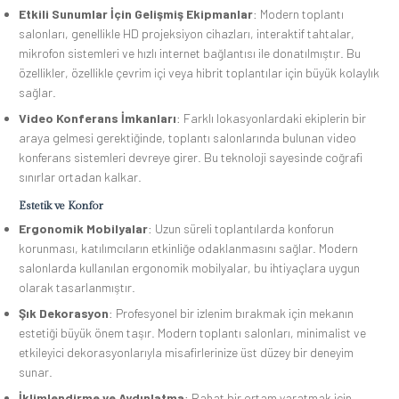
Etkili Sunumlar İçin Gelişmiş Ekipmanlar
: Modern toplantı
salonları, genellikle HD projeksiyon cihazları, interaktif tahtalar,
mikrofon sistemleri ve hızlı internet bağlantısı ile donatılmıştır. Bu
özellikler, özellikle çevrim içi veya hibrit toplantılar için büyük kolaylık
sağlar.
Video Konferans İmkanları
: Farklı lokasyonlardaki ekiplerin bir
araya gelmesi gerektiğinde, toplantı salonlarında bulunan video
konferans sistemleri devreye girer. Bu teknoloji sayesinde coğrafi
sınırlar ortadan kalkar.
Estetik ve Konfor
Ergonomik Mobilyalar
: Uzun süreli toplantılarda konforun
korunması, katılımcıların etkinliğe odaklanmasını sağlar. Modern
salonlarda kullanılan ergonomik mobilyalar, bu ihtiyaçlara uygun
olarak tasarlanmıştır.
Şık Dekorasyon
: Profesyonel bir izlenim bırakmak için mekanın
estetiği büyük önem taşır. Modern toplantı salonları, minimalist ve
etkileyici dekorasyonlarıyla misafirlerinize üst düzey bir deneyim
sunar.
İklimlendirme ve Aydınlatma
: Rahat bir ortam yaratmak için