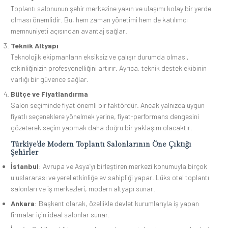
Toplantı salonunun şehir merkezine yakın ve ulaşımı kolay bir yerde
olması önemlidir. Bu, hem zaman yönetimi hem de katılımcı
memnuniyeti açısından avantaj sağlar.
Teknik Altyapı
Teknolojik ekipmanların eksiksiz ve çalışır durumda olması,
etkinliğinizin profesyonelliğini artırır. Ayrıca, teknik destek ekibinin
varlığı bir güvence sağlar.
Bütçe ve Fiyatlandırma
Salon seçiminde fiyat önemli bir faktördür. Ancak yalnızca uygun
fiyatlı seçeneklere yönelmek yerine, fiyat-performans dengesini
gözeterek seçim yapmak daha doğru bir yaklaşım olacaktır.
Türkiye’de Modern Toplantı Salonlarının Öne Çıktığı
Şehirler
İstanbul
: Avrupa ve Asya’yı birleştiren merkezi konumuyla birçok
uluslararası ve yerel etkinliğe ev sahipliği yapar. Lüks otel toplantı
salonları ve iş merkezleri, modern altyapı sunar.
Ankara
: Başkent olarak, özellikle devlet kurumlarıyla iş yapan
firmalar için ideal salonlar sunar.