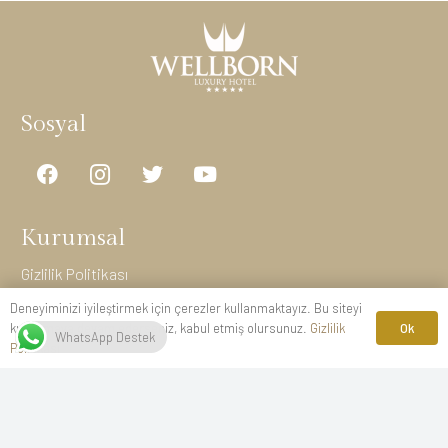
Sosyal
Kurumsal
Gizlilik Politikası
Kişisel Verilerin Korunması
Deneyiminizi iyileştirmek için çerezler kullanmaktayız. Bu siteyi
Ok
kullanmaya devam ederseniz, kabul etmiş olursunuz.
Gizlilik
İptal-İade Koşulları
WhatsApp Destek
Politikası
Mesafeli Satış Sözleşmesi
Yangın Güvenliği
Rezervasyon Ağları