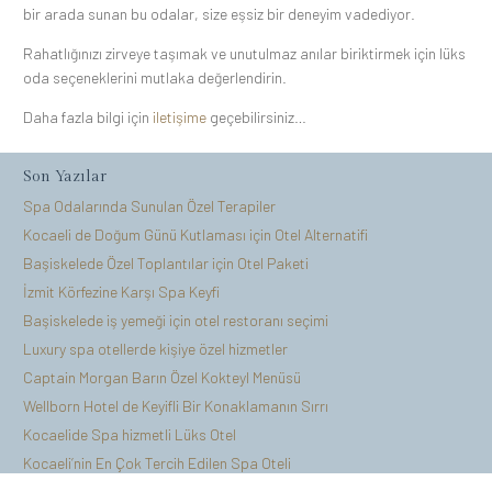
bir arada sunan bu odalar, size eşsiz bir deneyim vadediyor.
Rahatlığınızı zirveye taşımak ve unutulmaz anılar biriktirmek için lüks
oda seçeneklerini mutlaka değerlendirin.
Daha fazla bilgi için
iletişime
geçebilirsiniz…
Son Yazılar
Spa Odalarında Sunulan Özel Terapiler
Kocaeli de Doğum Günü Kutlaması için Otel Alternatifi
Başiskelede Özel Toplantılar için Otel Paketi
İzmit Körfezine Karşı Spa Keyfi
Başiskelede iş yemeği için otel restoranı seçimi
Luxury spa otellerde kişiye özel hizmetler
Captain Morgan Barın Özel Kokteyl Menüsü
Wellborn Hotel de Keyifli Bir Konaklamanın Sırrı
Kocaelide Spa hizmetli Lüks Otel
Kocaeli’nin En Çok Tercih Edilen Spa Oteli