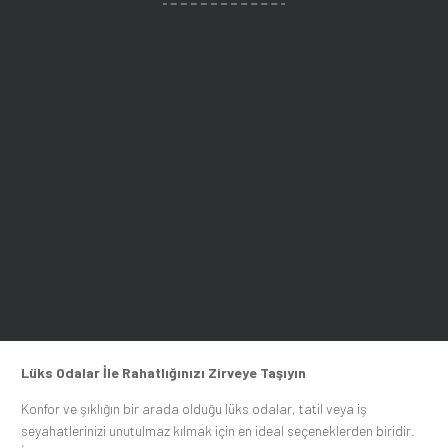
Lüks Odalar İle Rahatlığınızı Zirveye Taşıyın
Konfor ve şıklığın bir arada olduğu lüks odalar, tatil veya iş
seyahatlerinizi unutulmaz kılmak için en ideal seçeneklerden biridir.