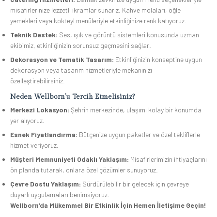
misafirlerinize lezzetli ikramlar sunarız. Kahve molaları, öğle
yemekleri veya kokteyl menüleriyle etkinliğinize renk katıyoruz.
Teknik Destek:
Ses, ışık ve görüntü sistemleri konusunda uzman
ekibimiz, etkinliğinizin sorunsuz geçmesini sağlar.
Dekorasyon ve Tematik Tasarım:
Etkinliğinizin konseptine uygun
dekorasyon veya tasarım hizmetleriyle mekanınızı
özelleştirebilirsiniz.
Neden Wellborn’u Tercih Etmelisiniz?
Merkezi Lokasyon:
Şehrin merkezinde, ulaşımı kolay bir konumda
yer alıyoruz.
Esnek Fiyatlandırma:
Bütçenize uygun paketler ve özel tekliflerle
hizmet veriyoruz.
Müşteri Memnuniyeti Odaklı Yaklaşım:
Misafirlerimizin ihtiyaçlarını
ön planda tutarak, onlara özel çözümler sunuyoruz.
Çevre Dostu Yaklaşım:
Sürdürülebilir bir gelecek için çevreye
duyarlı uygulamaları benimsiyoruz.
Wellborn’da Mükemmel Bir Etkinlik İçin Hemen İletişime Geçin!