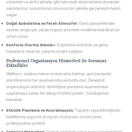
sistemleri ve akıllı tahtalar gibi teknolojik ekipmanlarla donatılan
salonlarımız, sunumlarınızı sorunsuz bir şekilde gerçekleştirmenizi
sağlar.
Doğal Aydınlatma ve Ferah Atmosfer:
Geniş pencerelerden
süzülen doğal ışık, yaratıcılığınızı artırırken misafirlerinize ferah bir
ortam sunar.
Konforlu Oturma Alanları:
Ergonomik koltuklar ve geniş
masalarla rahat bir çalışma ortamı sağlanır.
Profesyonel Organizasyon Hizmetleri ile Sorunsuz
Etkinlikler
Wellborn, sadece mekan kiralamakla kalmaz, aynı zamanda
etkinliklerinizin her aşamasında yanınızda olur. Deneyimli
organizasyon ekibimiz, etkinliğinizi planlama aşamasından
uygulamaya kadar her detayı titizlikle yönetir. Sunduğumuz
hizmetler:
Etkinlik Planlama ve Koordinasyon:
Toplantı veya etkinliğinizin
hedeflerine uygun bir program oluşturulur ve tüm süreç
profesyonelce yönetilir.
Catering Hizmetleri:
Damak zevkinize uygun menü seçenekleriyle