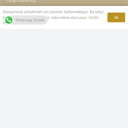
Deneyiminizi iyileştirmek için çerezler kullanmaktayız. Bu siteyi
Rezervasyon Ağları
Ok
kullanmaya devam ederseniz, kabul etmiş olursunuz.
Gizlilik
WhatsApp Destek
Politikası
İletişim
Wellborn Luxury Hotel
Sahil Mahallesi, Cevher Dudayev Caddesi
No: 53 / Başiskele, KOCAELİ
Tel: 444 0 670
Tel: 0262 300 00 00
info@wellbornhotel.com