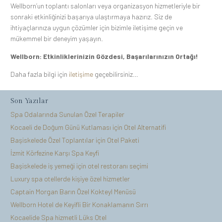
Wellborn’un toplantı salonları veya organizasyon hizmetleriyle bir
sonraki etkinliğinizi başarıya ulaştırmaya hazırız. Siz de
ihtiyaçlarınıza uygun çözümler için bizimle iletişime geçin ve
mükemmel bir deneyim yaşayın.
Wellborn: Etkinliklerinizin Gözdesi, Başarılarınızın Ortağı!
Daha fazla bilgi için
iletişime
geçebilirsiniz…
Son Yazılar
Spa Odalarında Sunulan Özel Terapiler
Kocaeli de Doğum Günü Kutlaması için Otel Alternatifi
Başiskelede Özel Toplantılar için Otel Paketi
İzmit Körfezine Karşı Spa Keyfi
Başiskelede iş yemeği için otel restoranı seçimi
Luxury spa otellerde kişiye özel hizmetler
Captain Morgan Barın Özel Kokteyl Menüsü
Wellborn Hotel de Keyifli Bir Konaklamanın Sırrı
Kocaelide Spa hizmetli Lüks Otel