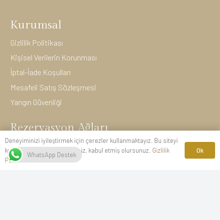
Kurumsal
Gizlilik Politikası
Kişisel Verilerin Korunması
İptal-İade Koşulları
Mesafeli Satış Sözleşmesi
Yangın Güvenliği
Rezervasyon Ağları
Deneyiminizi iyileştirmek için çerezler kullanmaktayız. Bu siteyi
Ok
kullanmaya devam ederseniz, kabul etmiş olursunuz.
Gizlilik
WhatsApp Destek
Politikası
İletişim