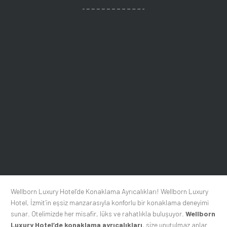
Wellborn Luxury Hotel’de Konaklama Ayrıcalıkları! Wellborn Luxury
Hotel, İzmit’in eşsiz manzarasıyla konforlu bir konaklama deneyimi
sunar. Otelimizde her misafir, lüks ve rahatlıkla buluşuyor.
Wellborn
Luxury Hotel’de konaklama ayrıcalıkları
, size unutulmaz anlar