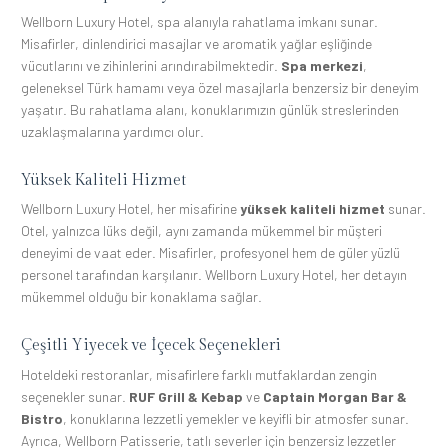
Wellborn Luxury Hotel, spa alanıyla rahatlama imkanı sunar.
Misafirler, dinlendirici masajlar ve aromatik yağlar eşliğinde
vücutlarını ve zihinlerini arındırabilmektedir.
Spa merkezi
,
geleneksel Türk hamamı veya özel masajlarla benzersiz bir deneyim
yaşatır. Bu rahatlama alanı, konuklarımızın günlük streslerinden
uzaklaşmalarına yardımcı olur.
Yüksek Kaliteli Hizmet
Wellborn Luxury Hotel, her misafirine
yüksek kaliteli hizmet
sunar.
Otel, yalnızca lüks değil, aynı zamanda mükemmel bir müşteri
deneyimi de vaat eder. Misafirler, profesyonel hem de güler yüzlü
personel tarafından karşılanır. Wellborn Luxury Hotel, her detayın
mükemmel olduğu bir konaklama sağlar.
Çeşitli Yiyecek ve İçecek Seçenekleri
Hoteldeki restoranlar, misafirlere farklı mutfaklardan zengin
seçenekler sunar.
RUF Grill & Kebap
ve
Captain Morgan Bar &
Bistro
, konuklarına lezzetli yemekler ve keyifli bir atmosfer sunar.
Ayrıca, Wellborn Patisserie, tatlı severler için benzersiz lezzetler