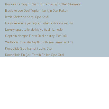
Kocaeli de Doğum Günü Kutlaması için Otel Alternatifi
Başiskelede Özel Toplantılar için Otel Paketi
İzmit Körfezine Karşı Spa Keyfi
Başiskelede iş yemeği için otel restoranı seçimi
Luxury spa otellerde kişiye özel hizmetler
Captain Morgan Barın Özel Kokteyl Menüsü
Wellborn Hotel de Keyifli Bir Konaklamanın Sırrı
Kocaelide Spa hizmetli Lüks Otel
Kocaeli’nin En Çok Tercih Edilen Spa Oteli