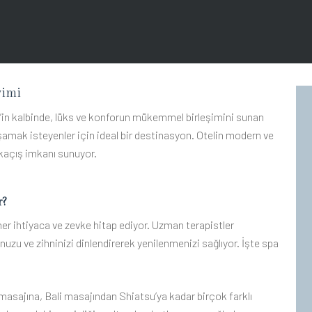
yimi
’in kalbinde, lüks ve konforun mükemmel birleşimini sunan
amak isteyenler için ideal bir destinasyon. Otelin modern ve
r kaçış imkanı sunuyor.
r?
er ihtiyaca ve zevke hitap ediyor. Uzman terapistler
uzu ve zihninizi dinlendirerek yenilenmenizi sağlıyor. İşte spa
asajına, Bali masajından Shiatsu’ya kadar birçok farklı