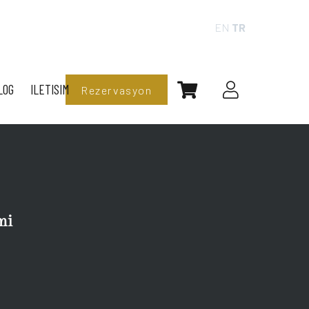
EN
TR
LOG
ILETISIM
Rezervasyon
mi