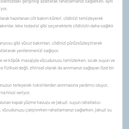
larınızdaki gerginliği azaltarak rahatlamanızı sağlarken, aynı
iyor.
larak hazırlanan cilt bakım kürleri, cildinizi temizleyerek
ımlar, leke tedavisi gibi seçeneklerle cildinizin daha sağlıklı
yosu gibi vücut bakımları, cildinizi pürüzsüzleştirerek
tlatarak yenilenmenizi sağlıyor.
 ve köpük masajıyla vücudunuzu temizlerken, sıcak suyun ve
fiziksel değil, zihinsel olarak da arınmanızı sağlayan özel bir
nuzun terleyerek toksinlerden arınmasına yardımcı oluyor.
a hissi veriyor.
unan kapalı yüzme havuzu ve jakuzi, suyun rahatlatıcı
, vücudunuzu çalıştırırken rahatlamanızı sağlarken, jakuzi su