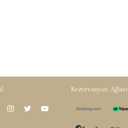
al
Rezervasyon Ağları