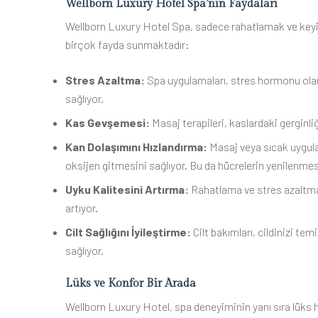
Wellborn Luxury Hotel Spa’nın Faydaları
Wellborn Luxury Hotel Spa, sadece rahatlamak ve keyifl
birçok fayda sunmaktadır:
Stres Azaltma:
Spa uygulamaları, stres hormonu olara
sağlıyor.
Kas Gevşemesi:
Masaj terapileri, kaslardaki gerginliği
Kan Dolaşımını Hızlandırma:
Masaj veya sıcak uygula
oksijen gitmesini sağlıyor. Bu da hücrelerin yenilenmes
Uyku Kalitesini Artırma:
Rahatlama ve stres azaltma
artıyor.
Cilt Sağlığını İyileştirme:
Cilt bakımları, cildinizi te
sağlıyor.
Lüks ve Konfor Bir Arada
Wellborn Luxury Hotel, spa deneyiminin yanı sıra lüks