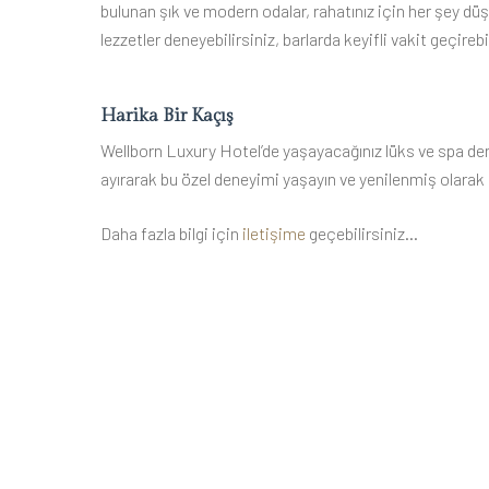
bulunan şık ve modern odalar, rahatınız için her şey dü
lezzetler deneyebilirsiniz, barlarda keyifli vakit geçirebil
Harika Bir Kaçış
Wellborn Luxury Hotel’de yaşayacağınız lüks ve spa den
ayırarak bu özel deneyimi yaşayın ve yenilenmiş olarak
Daha fazla bilgi için
iletişime
geçebilirsiniz…