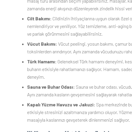
masaj türü arasından seçim yapabilirsiniz. Masajlar, kas
zamanda enerji akışınızı düzenleyerek zindelik hissi ver
Cilt Bakımı:
Cildinizin ihtiyaçlarına uygun olarak özel o
nemlendiriyor ve yeniliyor. Yüz temizleme, anti-aging bak
ve parlak görünmesini sağlayabilirsiniz.
Vücut Bakımı:
Vücut peelingi, yosun bakımı, çamur ban
toksinlerden arındırıyor. Aynı zamanda vücudunuzu raha
Türk Hamamı:
Geleneksel Türk hamamı deneyimi, kese
buharın etkisiyle rahatlamanızı sağlıyor. Hamam, sadece 
deneyim.
Sauna ve Buhar Odası:
Sauna ve buhar odası, vücudu
Aynı zamanda kasların gevşemesini sağlayarak rahatlam
Kapalı Yüzme Havuzu ve Jakuzi:
Spa merkezinde bul
etkisiyle stresinizi azaltmanıza yardımcı oluyor. Yüzme
masajıyla kaslarınızı gevşeterek dinlenmenizi sağlıyor.